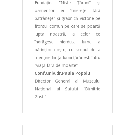
Fundaţiei “Nişte Ţărani” şi
oamenilor ei “tinereţe fără
bătrâneţe” şi grabnică victorie pe
frontul comun pe care se poartă
lupta noastră, a celor ce
îndrăgesc pierduta lume a
părinţilor noştri, cu scopul de a
menţine fiinţa lumii ţărăneşti întru
“viaţă fără de moarte”.
Conf.univ.dr.Paula Popoiu
Director General al Muzeului
Naţional al Satului “Dimitrie
Gusti”