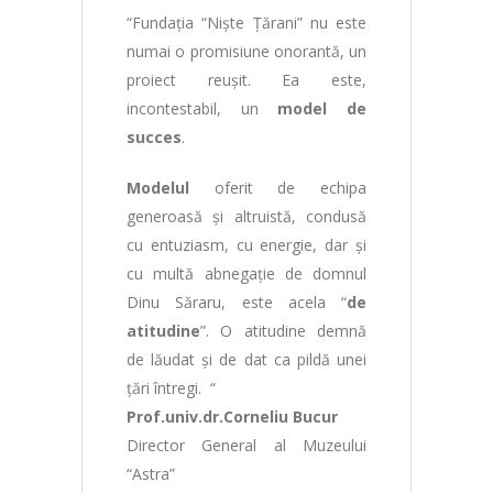
“Fundaţia “Nişte Ţărani” nu este
numai o promisiune onorantă, un
proiect reuşit. Ea este,
incontestabil, un
model de
succes
.
Modelul
oferit de echipa
generoasă şi altruistă, condusă
cu entuziasm, cu energie, dar şi
cu multă abnegaţie de domnul
Dinu Săraru, este acela “
de
atitudine
”. O atitudine demnă
de lăudat şi de dat ca pildă unei
ţări întregi. “
Prof.univ.dr.Corneliu Bucur
Director General al Muzeului
“Astra”