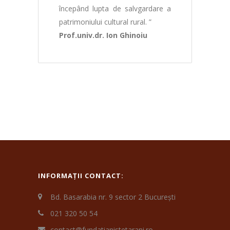
începând lupta de salvgardare a
patrimoniului cultural rural. ”
Prof.univ.dr. Ion Ghinoiu
INFORMAȚII CONTACT:
Bd. Basarabia nr. 9 sector 2 București
021 320 50 54
contact@fundatianistetarani.ro