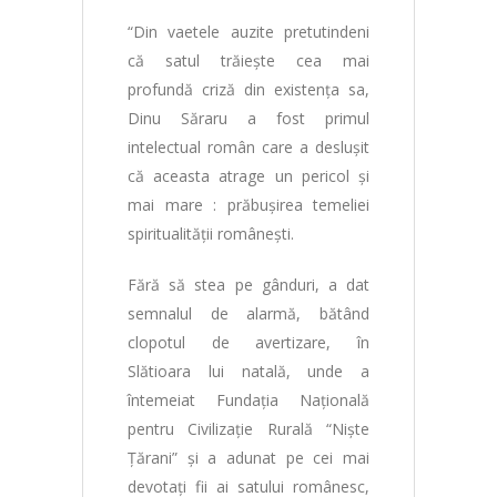
“Din vaetele auzite pretutindeni
că satul trăieşte cea mai
profundă criză din existenţa sa,
Dinu Săraru a fost primul
intelectual român care a desluşit
că aceasta atrage un pericol şi
mai mare : prăbuşirea temeliei
spiritualităţii româneşti.
Fără să stea pe gânduri, a dat
semnalul de alarmă, bătând
clopotul de avertizare, în
Slătioara lui natală, unde a
întemeiat Fundaţia Naţională
pentru Civilizaţie Rurală “Nişte
Ţărani” şi a adunat pe cei mai
devotaţi fii ai satului românesc,