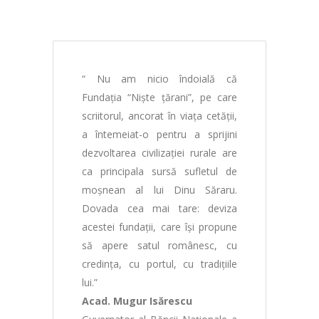
“ Nu am nicio îndoială că
Fundaţia “Nişte ţărani”, pe care
scriitorul, ancorat în viaţa cetăţii,
a întemeiat-o pentru a sprijini
dezvoltarea civilizaţiei rurale are
ca principala sursă sufletul de
moşnean al lui Dinu Săraru.
Dovada cea mai tare: deviza
acestei fundaţii, care îşi propune
să apere satul românesc, cu
credinţa, cu portul, cu tradiţiile
lui.”
Acad. Mugur Isărescu