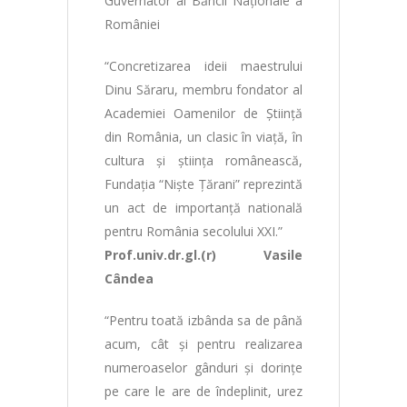
Guvernator al Băncii Naţionale a
României
“Concretizarea ideii maestrului
Dinu Săraru, membru fondator al
Academiei Oamenilor de Ştiinţă
din România, un clasic în viaţă, în
cultura şi ştiinţa românească,
Fundaţia “Nişte Ţărani” reprezintă
un act de importanţă natională
pentru România secolului XXI.”
Prof.univ.dr.gl.(r) Vasile
Cândea
“Pentru toată izbânda sa de până
acum, cât şi pentru realizarea
numeroaselor gânduri şi dorinţe
pe care le are de îndeplinit, urez