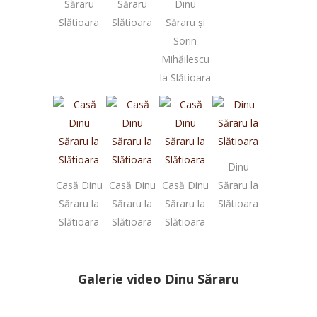
Săraru
Săraru
Dinu
Slătioara
Slătioara
Săraru și
Sorin
Mihăilescu
la Slătioara
Dinu
Casă Dinu
Casă Dinu
Casă Dinu
Săraru la
Săraru la
Săraru la
Săraru la
Slătioara
Slătioara
Slătioara
Slătioara
Galerie video Dinu Săraru