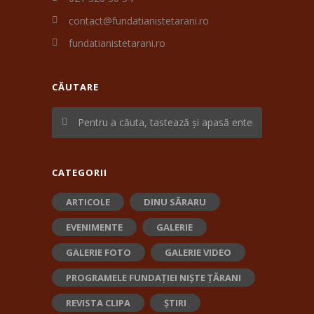
contact@fundatianistetarani.ro
fundatianistetarani.ro
CĂUTARE
CATEGORII
ARTICOLE
DINU SĂRARU
EVENIMENTE
GALERIE
GALERIE FOTO
GALERIE VIDEO
PROGRAMELE FUNDAȚIEI NIȘTE ȚĂRANI
REVISTA CLIPA
ȘTIRI