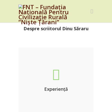
Despre scriitorul Dinu Săraru
Experiență
Dinu
Experiența marelui scriitor
Săraru.
Experiență
DETALII