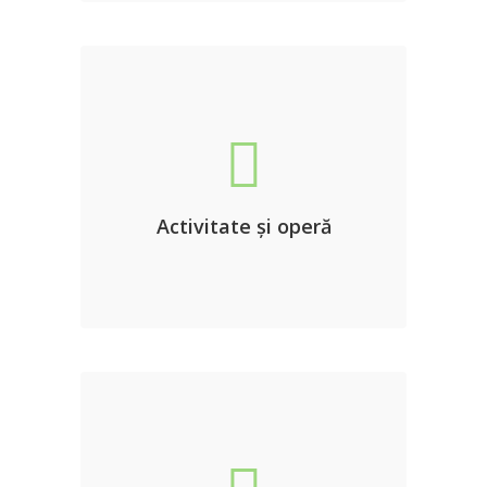
Activitate și operă
Activitatea și opera marelui scriitor
.
Dinu Săraru
Activitate și operă
DETALII
Premii