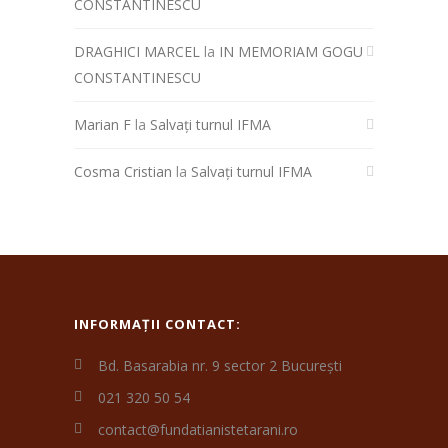
CONSTANTINESCU
DRAGHICI MARCEL
la
IN MEMORIAM GOGU
CONSTANTINESCU
Marian F
la
Salvați turnul IFMA
Cosma Cristian
la
Salvați turnul IFMA
INFORMAȚII CONTACT:
Bd. Basarabia nr. 9 sector 2 București
021 320 50 54
contact@fundatianistetarani.ro