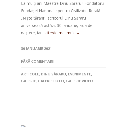
La mulți ani Maestre Dinu Săraru ! Fondatorul
Fundației Naționale pentru Civilizație Rurală
„Niște țărani”, scriitorul Dinu Săraru
aniversează astăzi, 30 ianuarie, ziua de
naștere, iar...
citește mai mult →
30 IANUARIE 2021
FĂRĂ COMENTARII
ARTICOLE
,
DINU SĂRARU
,
EVENIMENTE
,
GALERIE
,
GALERIE FOTO
,
GALERIE VIDEO