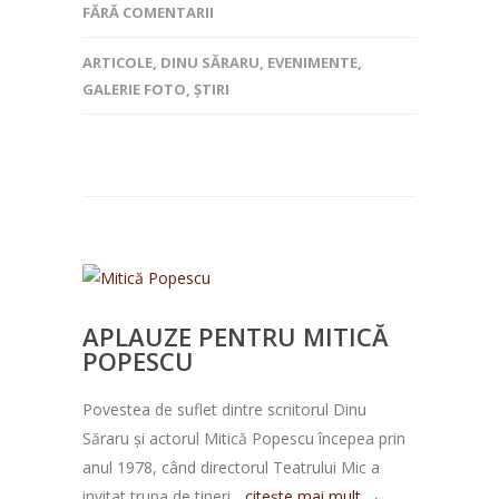
FĂRĂ COMENTARII
ARTICOLE
,
DINU SĂRARU
,
EVENIMENTE
,
GALERIE FOTO
,
ȘTIRI
APLAUZE PENTRU MITICĂ
POPESCU
Povestea de suflet dintre scriitorul Dinu
Săraru și actorul Mitică Popescu începea prin
anul 1978, când directorul Teatrului Mic a
invitat trupa de tineri...
citește mai mult →