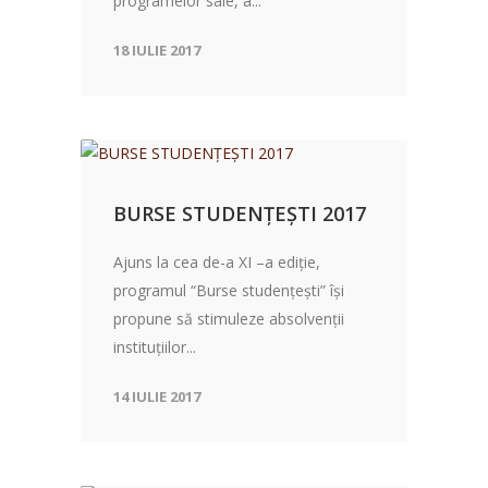
programelor sale, a...
18 IULIE 2017
BURSE STUDENȚEȘTI 2017
Ajuns la cea de-a XI –a ediție,
programul “Burse studențești” își
propune să stimuleze absolvenții
instituțiilor...
14 IULIE 2017