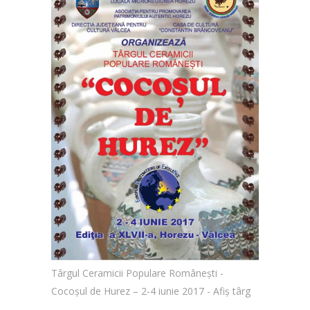
Târgul Ceramicii Populare Românești -
Cocoșul de Hurez – 2-4 iunie 2017 - Afiș târg