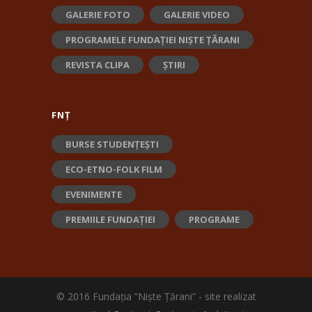
GALERIE FOTO
GALERIE VIDEO
PROGRAMELE FUNDAȚIEI NIȘTE ȚĂRANI
REVISTA CLIPA
ȘTIRI
FNȚ
BURSE STUDENȚEȘTI
ECO-ETNO-FOLK FILM
EVENIMENTE
PREMIILE FUNDAȚIEI
PROGRAME
© 2016 Fundația ”Niște Țărani” - site realizat