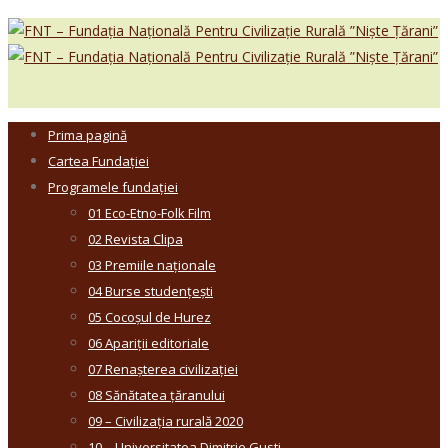
Prima pagină
Cartea Fundației
Programele fundației
01 Eco-Etno-Folk Film
02 Revista Clipa
03 Premiile naționale
04 Burse studențești
05 Cocoșul de Hurez
06 Apariții editoriale
07 Renașterea civilizației
08 Sănătatea țăranului
09 – Civilizația rurală 2020
10 – Universitatea Dimitrie Gusti