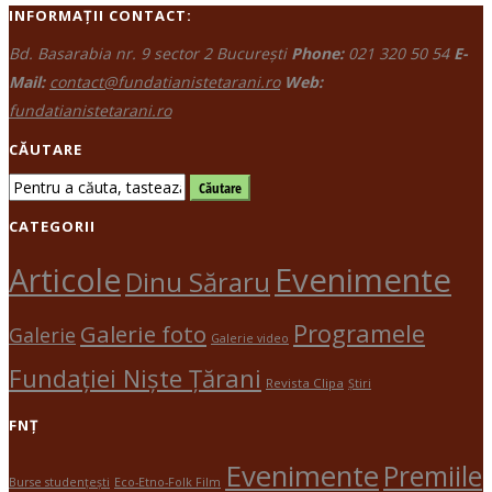
INFORMAȚII CONTACT:
Bd. Basarabia nr. 9 sector 2 București
Phone:
021 320 50 54
E-
Mail:
contact@fundatianistetarani.ro
Web:
fundatianistetarani.ro
CĂUTARE
CATEGORII
Evenimente
Articole
Dinu Săraru
Programele
Galerie foto
Galerie
Galerie video
Fundației Niște Țărani
Revista Clipa
Știri
FNȚ
Evenimente
Premiile
Burse studențești
Eco-Etno-Folk Film