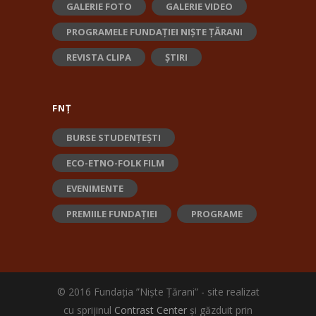
GALERIE FOTO
GALERIE VIDEO
PROGRAMELE FUNDAȚIEI NIȘTE ȚĂRANI
REVISTA CLIPA
ȘTIRI
FNȚ
BURSE STUDENȚEȘTI
ECO-ETNO-FOLK FILM
EVENIMENTE
PREMIILE FUNDAȚIEI
PROGRAME
© 2016 Fundația ”Niște Țărani” - site realizat
cu sprijinul
Contrast Center
și găzduit prin