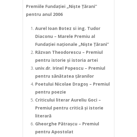
Premiile Fundației „Niște Țărani”
pentru anul 2006
Aurel Ioan Botez si ing. Tudor
Diaconu – Marele Premiu al
Fundației naționale „Niște Țărani”
Răzvan Theodorescu – Premiul
pentru istorie și istoria artei
univ.dr. Irinel Popescu – Premiul
pentru sănătatea țăranilor
Poetului Nicolae Dragoș – Premiul
pentru poezie
Criticului literar Aureliu Goci –
Premiul pentru critică și istorie
literară
Gheorghe Pătrașcu – Premiul
pentru Apostolat