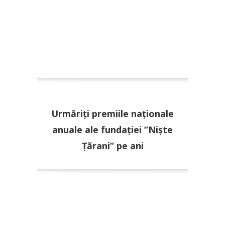
Urmăriți premiile naționale
anuale ale fundației ”Niște
Țărani” pe ani