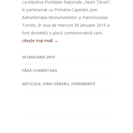
La iniţiativa Fundaţiei Naționale „Nişte Ţărani”,
în parteneriat cu Primăria Capitalei, prin
Administraţia Monumentelor şi Patrimoniului
Turistic, în ziua de miercuri 30 ianuarie 2019 a
fost dezvelită o placă comemorativă care...
citește mai mult →
30 IANUARIE 2019
FĂRĂ COMENTARII
ARTICOLE
,
DINU SĂRARU
,
EVENIMENTE