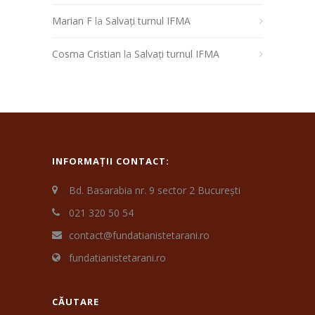
Marian F
la
Salvați turnul IFMA
Cosma Cristian
la
Salvați turnul IFMA
INFORMAȚII CONTACT:
Bd. Basarabia nr. 9 sector 2 București
021 320 50 54
contact@fundatianistetarani.ro
fundatianistetarani.ro
CĂUTARE