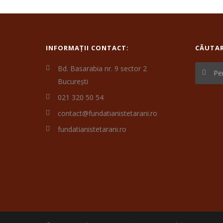
INFORMAȚII CONTACT:
CĂUTA
Bd. Basarabia nr. 9 sector 2
București
021 320 50 54
contact@fundatianistetarani.ro
fundatianistetarani.ro