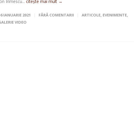
Ion Irimescu...
citește mai mult →
16 IANUARIE 2021
FĂRĂ COMENTARII
ARTICOLE
,
EVENIMENTE
,
GALERIE VIDEO