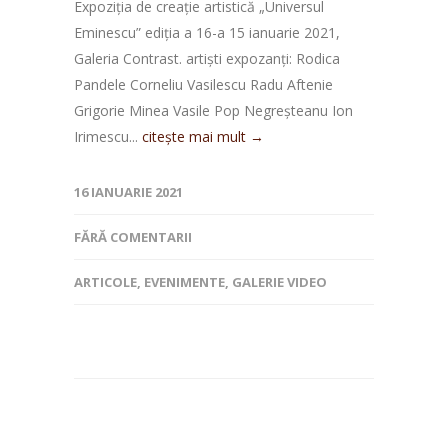
Expoziția de creație artistică „Universul
Eminescu” ediția a 16-a 15 ianuarie 2021,
Galeria Contrast. artiști expozanți: Rodica
Pandele Corneliu Vasilescu Radu Aftenie
Grigorie Minea Vasile Pop Negreșteanu Ion
Irimescu...
citește mai mult →
16 IANUARIE 2021
FĂRĂ COMENTARII
ARTICOLE
,
EVENIMENTE
,
GALERIE VIDEO