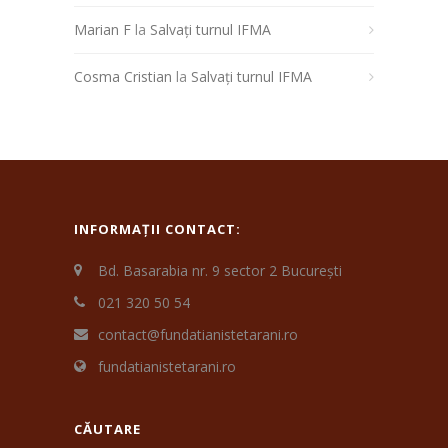
Marian F
la
Salvați turnul IFMA
Cosma Cristian
la
Salvați turnul IFMA
INFORMAȚII CONTACT:
Bd. Basarabia nr. 9 sector 2 București
021 320 50 54
contact@fundatianistetarani.ro
fundatianistetarani.ro
CĂUTARE