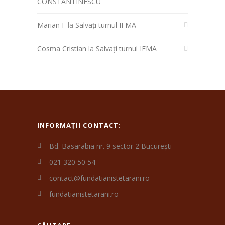
CONSTANTINESCU
Marian F
la
Salvați turnul IFMA
Cosma Cristian
la
Salvați turnul IFMA
INFORMAȚII CONTACT:
Bd. Basarabia nr. 9 sector 2 București
021 320 50 54
contact@fundatianistetarani.ro
fundatianistetarani.ro