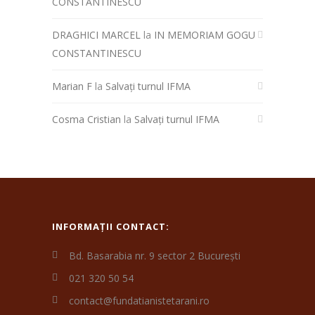
CONSTANTINESCU
DRAGHICI MARCEL
la
IN MEMORIAM GOGU
CONSTANTINESCU
Marian F
la
Salvați turnul IFMA
Cosma Cristian
la
Salvați turnul IFMA
INFORMAȚII CONTACT:
Bd. Basarabia nr. 9 sector 2 București
021 320 50 54
contact@fundatianistetarani.ro