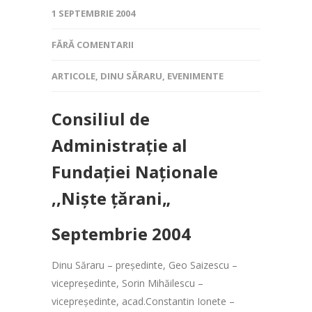
1 SEPTEMBRIE 2004
FĂRĂ COMENTARII
ARTICOLE
,
DINU SĂRARU
,
EVENIMENTE
Consiliul de
Administrație al
Fundației Naționale
,,Niște țărani
„
Septembrie 2004
Dinu Săraru – președinte, Geo Saizescu –
vicepreședinte, Sorin Mihăilescu –
vicepreședinte, acad.Constantin Ionete –