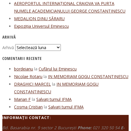
AEROPORTUL INTERNAȚIONAL CRAIOVA VA PURTA
NUMELE ACADEMICIANULUI GEORGE CONSTANTINESCU
MEDALION DINU SĂRARU
Expoziția Universul Eminescu
ARHIVĂ
Arhivă
COMENTARII RECENTE
bordeianu
la
Cufărul lui Eminescu
Nicolae Rotaru
la
IN MEMORIAM GOGU CONSTANTINESCU
DRAGHICI MARCEL
la
IN MEMORIAM GOGU
CONSTANTINESCU
Marian F
la
Salvați turnul IFMA
Cosma Cristian
la
Salvați turnul IFMA
INFORMAȚII CONTACT:
Bd. Basarabia nr. 9 sector 2 București
Phone:
021 320 50 54
E-