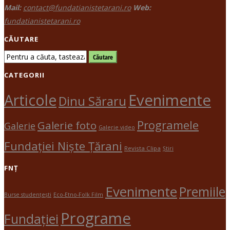
Mail:
contact@fundatianistetarani.ro
Web:
fundatianistetarani.ro
CĂUTARE
CATEGORII
Evenimente
Articole
Dinu Săraru
Programele
Galerie foto
Galerie
Galerie video
Fundației Niște Țărani
Revista Clipa
Știri
FNȚ
Evenimente
Premiile
Burse studențești
Eco-Etno-Folk Film
Programe
Fundației