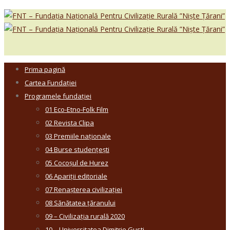
Prima pagină
Cartea Fundației
Programele fundației
01 Eco-Etno-Folk Film
02 Revista Clipa
03 Premiile naționale
04 Burse studențești
05 Cocoșul de Hurez
06 Apariții editoriale
07 Renașterea civilizației
08 Sănătatea țăranului
09 – Civilizația rurală 2020
10 – Universitatea Dimitrie Gusti