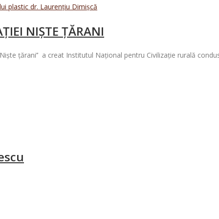
ȚIEI NIȘTE ȚĂRANI
te ţărani’’ a creat Institutul Naţional pentru Civilizaţie rurală condus
escu