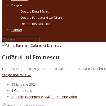
Despre
Despre Dinu Săraru
Despre Fundația Niște Țărani
Despre Revista Clipa
Contact
Cufărul lui Eminescu
Fundația Națională "Niște țărani " și Galeria Contrast vă oferă filmul
citește mai mult →
15 ianuarie 2021
1 Comentariu
Articole
,
Evenimente
,
Galerie
,
Galerie video