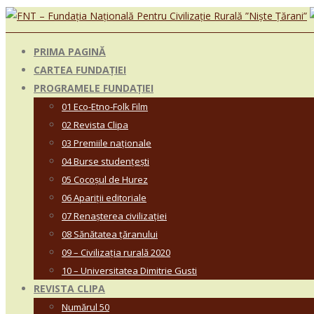
PRIMA PAGINĂ
CARTEA FUNDAȚIEI
PROGRAMELE FUNDAȚIEI
01 Eco-Etno-Folk Film
02 Revista Clipa
03 Premiile naționale
04 Burse studențești
05 Cocoșul de Hurez
06 Apariții editoriale
07 Renașterea civilizației
08 Sănătatea țăranului
09 – Civilizația rurală 2020
10 – Universitatea Dimitrie Gusti
REVISTA CLIPA
Numărul 50