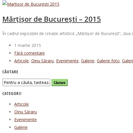
Mărțișor de București – 2015
În cadrul expoziției de creație artistică „Mărțişor de București”, ziua
1 martie 2015
Fără comentarii
Articole
,
Dinu Săraru
,
Evenimente
,
Galerie
,
Galerie foto
,
Galer
CĂUTARE
CATEGORII
Articole
Dinu Săraru
Evenimente
Galerie