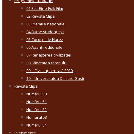
Programele fundației
01 Eco-Etno-Folk Film
02 Revista Clipa
03 Premiile naționale
04 Burse studențești
05 Cocoșul de Hurez
06 Apariții editoriale
07 Renașterea civilizației
08 Sănătatea țăranului
09 – Civilizația rurală 2020
10 – Universitatea Dimitrie Gusti
Revista Clipa
Numărul 50
Numărul 51
Numărul 52
Numarul 53
Numărul 54
Evenimente