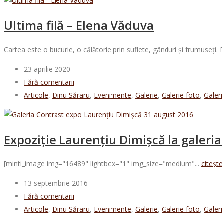
Ultima filă – Elena Văduva
Cartea este o bucurie, o călătorie prin suflete, gânduri și frumuseți.
23 aprilie 2020
Fără comentarii
Articole
,
Dinu Săraru
,
Evenimente
,
Galerie
,
Galerie foto
,
Galer
Expoziție Laurențiu Dimișcă la galeri
[minti_image img="16489" lightbox="1" img_size="medium"...
citeșt
13 septembrie 2016
Fără comentarii
Articole
,
Dinu Săraru
,
Evenimente
,
Galerie
,
Galerie foto
,
Galer