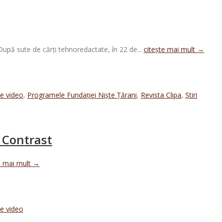
 După sute de cărți tehnoredactate, în 22 de...
citește mai mult →
ie video
,
Programele Fundației Niște Țărani
,
Revista Clipa
,
Știri
a Contrast
e mai mult →
ie video